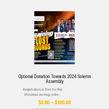
Optional Donation Towards 2024 Solemn
Assembly
Registration is free for this
Mountain moving, yoke...
Price
$
0.00
–
$
100.00
range:
This